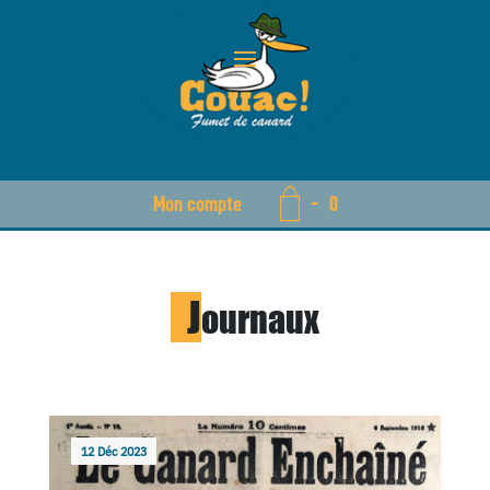
Mon compte
-
0
J
ournaux
12 Déc 2023