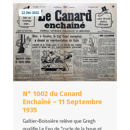
12 Déc 2022
N° 1002 du Canard
Enchaîné – 11 Septembre
1935
Galtier-Boissière relève que Gregh
qualifie Le Feu de "cycle de la boue et