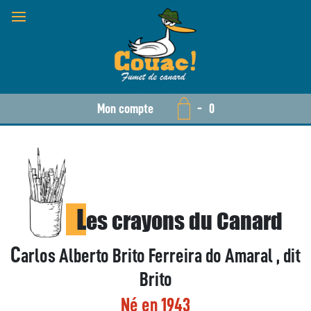
Mon compte
-
0
L
es crayons du Canard
C
arlos Alberto Brito Ferreira do Amaral , dit
Brito
Né en 1943