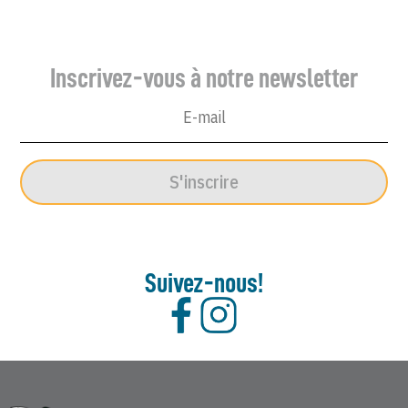
Enchaîné
complète
et
brochée
Inscrivez-vous à notre newsletter
S'inscrire
Suivez-nous!