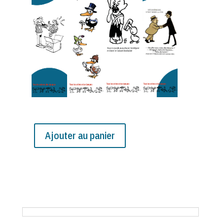
Ajouter au panier
quantité
de
Année
1949
du
Canard