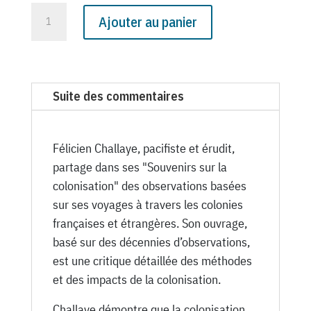
quantité
Ajouter au panier
de
N°
1017
du
Suite des commentaires
Canard
Enchaîné
-
Félicien Challaye, pacifiste et érudit,
25
partage dans ses "Souvenirs sur la
Décembre
colonisation" des observations basées
1935
sur ses voyages à travers les colonies
françaises et étrangères. Son ouvrage,
basé sur des décennies d’observations,
est une critique détaillée des méthodes
et des impacts de la colonisation.
Challaye démontre que la colonisation,