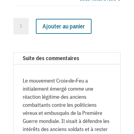
quantité
Ajouter au panier
de
N°
1020
du
Suite des commentaires
Canard
Enchaîné
-
Le mouvement Croix-de-Feu a
15
initialement émergé comme une
Janvier
réaction légitime des anciens
1936
combattants contre les politiciens
véreux et embusqués de la Première
Guerre mondiale. Il visait à défendre les
intérêts des anciens soldats et à rester