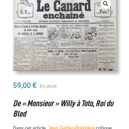
59,00
€
En stock
De « Monsieur » Willy à Toto, Roi du
Bled
Dans cet article,
Jean Galtier-Boissière
critique