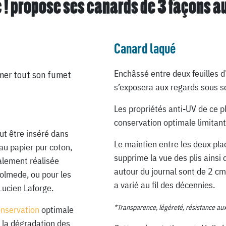
 ! propose ses canards de
3 façons a
Canard laqué
Enchâssé entre deux feuilles d
mer tout son fumet
s’exposera aux regards sous so
Les propriétés anti-UV de ce p
conservation optimale limitant
ut être inséré dans
Le maintien entre les deux pla
au papier pur coton,
supprime la vue des plis ainsi 
ialement réalisée
autour du journal sont de 2 cm
Lolmede, ou pour les
a varié au fil des décennies.
Lucien Laforge.
*Transparence, légèreté, résistance au
onservation
optimale
 la dégradation des