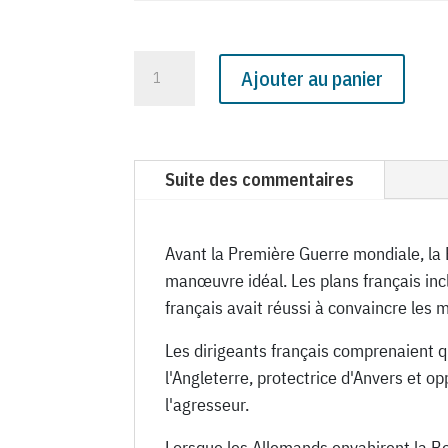
quantité
Ajouter au panier
de
N°
1060
du
Suite des commentaires
Canard
Enchaîné
-
Avant la Première Guerre mondiale, la 
21
manœuvre idéal. Les plans français incl
Octobre
français avait réussi à convaincre les 
1936
Les dirigeants français comprenaient qu'
l'Angleterre, protectrice d'Anvers et 
l'agresseur.
Lorsque les Allemands envahirent la Be