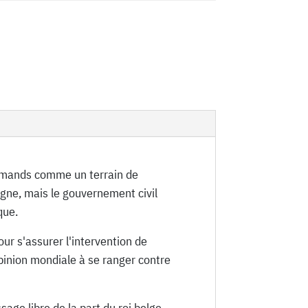
llemands comme un terrain de
magne, mais le gouvernement civil
que.
our s'assurer l'intervention de
pinion mondiale à se ranger contre
age libre de la part du roi belge