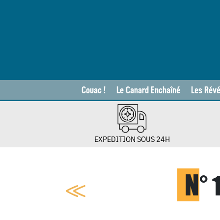
Couac !
Le Canard Enchaîné
Les Révé
EXPEDITION SOUS 24H
N
°