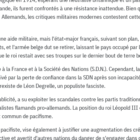
ande, ils furent confrontés à une résistance inattendue. Bien 
Allemands, les critiques militaires modernes contestent cette 
 une aide militaire, mais l'état-major français, suivant son pla
ts, et l'armée belge dut se retirer, laissant le pays occupé par
e le roi restait avec ses troupes sur le dernier bout de terre be
e à la France et à la Société des Nations (S.D.N.). Cependant, l
vé par la perte de confiance dans la SDN après son incapacité 
xiste de Léon Degrelle, un populiste fasciste.
blicité, a su exploiter les scandales contre les partis tradit
nalistes flamands pro-allemands. La position du roi Léopold III
nt commun de pacifisme.
 pacifiste, vise également à justifier une augmentation des cré
tive et avertit d'autres nations du danger de s'engager dans d