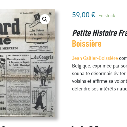
59,00
€
En stock
Petite Histoire F
Boissière
Jean Galtier-Boissière
comm
Belgique, exprimée par son
souhaite désormais éviter 
voisins et affirme sa volo
défendre ses intérêts nati