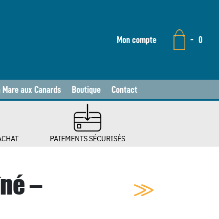
Mon compte
-
0
a Mare aux Canards
Boutique
Contact
ACHAT
PAIEMENTS SÉCURISÉS
îné –