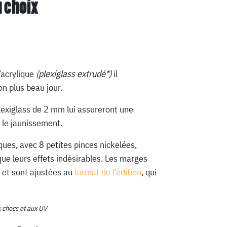
u choix
’acrylique
(plexiglass extrudé*)
il
n plus beau jour.
lexiglass de 2 mm lui assureront une
 le jaunissement.
ques, avec 8 petites pinces nickelées,
que leurs effets indésirables. Les marges
 et sont ajustées au
format de l’édition
, qui
x chocs et aux UV