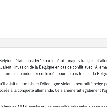
Belgique était considérée par les états-majors français et a
uaient l'invasion de la Belgique en cas de conflit avec l'Alle
militaires d'abandonner cette idée pour ne pas froisser la Belgi
il valait mieux laisser l'Allemagne violer la neutralité belge p
opposée à la conquête allemande. Cela amènerait également l'o
lgique en 1914, espérant une neutralité britannique et un pass