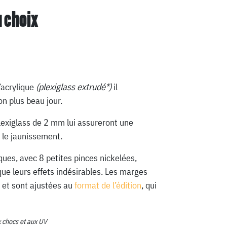
u choix
’acrylique
(plexiglass extrudé*)
il
n plus beau jour.
lexiglass de 2 mm lui assureront une
 le jaunissement.
ques, avec 8 petites pinces nickelées,
que leurs effets indésirables. Les marges
 et sont ajustées au
format de l’édition
, qui
x chocs et aux UV