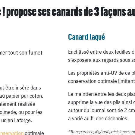
 ! propose ses canards de
3 façons a
Canard laqué
Enchâssé entre deux feuilles d
mer tout son fumet
s’exposera aux regards sous so
Les propriétés anti-UV de ce p
conservation optimale limitant
ut être inséré dans
Le maintien entre les deux pla
au papier pur coton,
supprime la vue des plis ainsi 
ialement réalisée
autour du journal sont de 2 cm
Lolmede, ou pour les
a varié au fil des décennies.
Lucien Laforge.
*Transparence, légèreté, résistance au
onservation
optimale