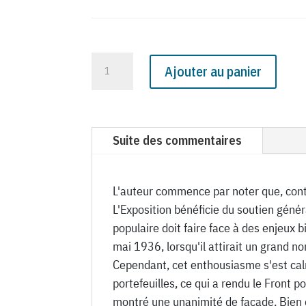
quantité
Ajouter au panier
de
N°
1114
du
Suite des commentaires
Canard
Enchaîné
-
L'auteur commence par noter que, contr
3
L'Exposition bénéficie du soutien génér
Novembre
populaire doit faire face à des enjeux b
1937
mai 1936, lorsqu'il attirait un grand 
Cependant, cet enthousiasme s'est cal
portefeuilles, ce qui a rendu le Front 
montré une unanimité de façade. Bien qu