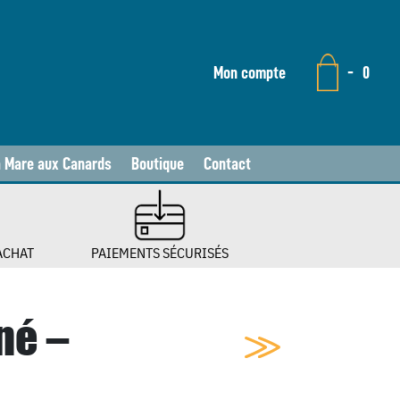
Mon compte
-
0
a Mare aux Canards
Boutique
Contact
ACHAT
PAIEMENTS SÉCURISÉS
né –