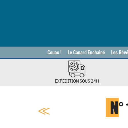
Couac !
Le Canard Enchaîné
Les Révé
EXPEDITION SOUS 24H
N
°