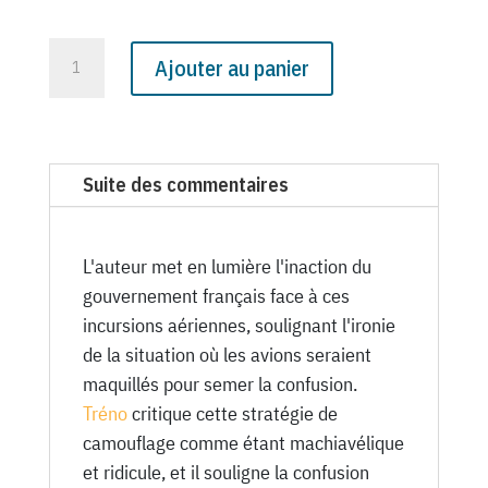
quantité
Ajouter au panier
de
N°
1145
du
Suite des commentaires
Canard
Enchaîné
-
L'auteur met en lumière l'inaction du
8
gouvernement français face à ces
Juin
incursions aériennes, soulignant l'ironie
1938
de la situation où les avions seraient
maquillés pour semer la confusion.
Tréno
critique cette stratégie de
camouflage comme étant machiavélique
et ridicule, et il souligne la confusion