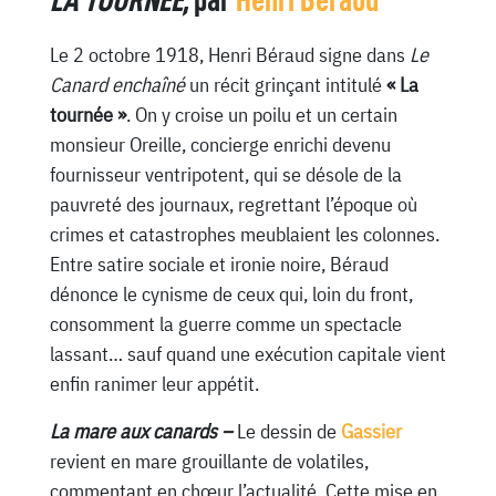
LA TOURNÉE,
par
Henri Béraud
Le 2 octobre 1918, Henri Béraud signe dans
Le
Canard enchaîné
un récit grinçant intitulé
« La
tournée »
. On y croise un poilu et un certain
monsieur Oreille, concierge enrichi devenu
fournisseur ventripotent, qui se désole de la
pauvreté des journaux, regrettant l’époque où
crimes et catastrophes meublaient les colonnes.
Entre satire sociale et ironie noire, Béraud
dénonce le cynisme de ceux qui, loin du front,
consomment la guerre comme un spectacle
lassant… sauf quand une exécution capitale vient
enfin ranimer leur appétit.
La mare aux canards –
Le dessin de
Gassier
revient en mare grouillante de volatiles,
commentant en chœur l’actualité. Cette mise en