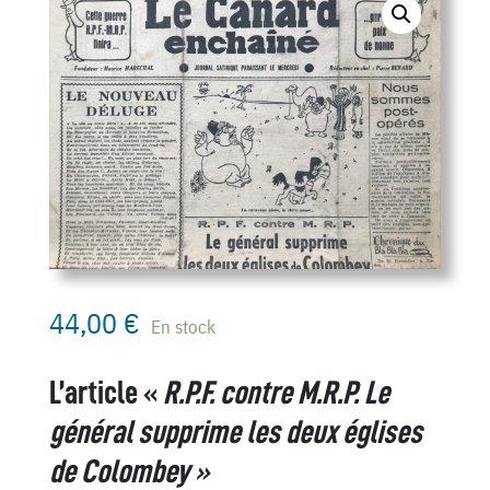
44,00
€
En stock
L’article «
R.P.F. contre M.R.P. Le
général supprime les deux églises
de Colombey »