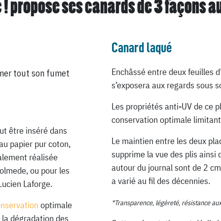
 ! propose ses canards de
3 façons a
Canard laqué
Enchâssé entre deux feuilles d
mer tout son fumet
s’exposera aux regards sous so
Les propriétés anti-UV de ce p
conservation optimale limitant
ut être inséré dans
Le maintien entre les deux pla
au papier pur coton,
supprime la vue des plis ainsi 
ialement réalisée
autour du journal sont de 2 cm
Lolmede, ou pour les
a varié au fil des décennies.
Lucien Laforge.
*Transparence, légèreté, résistance au
onservation
optimale
 la dégradation des