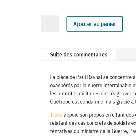
quantité
Ajouter au panier
de
N°
1426
du
Suite des commentaires
Canard
Enchaîné
-
La pièce de Paul Raynal se concentre s
18
exaspérés par la guerre interminable 
Février
les autorités militaires ont réagi avec
1948
Guétrobe est condamné mais gracié à la 
Tréno
appuie son propos en citant des
relatant des cas concrets de soldats ex
tentatives du ministre de la Guerre, Pa