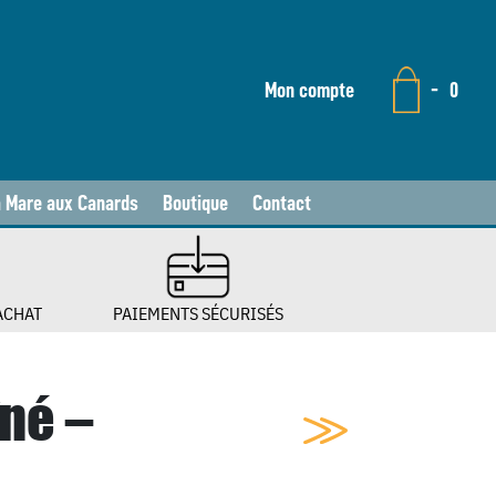
Mon compte
-
0
a Mare aux Canards
Boutique
Contact
ACHAT
PAIEMENTS SÉCURISÉS
né –