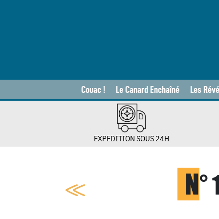
Couac !
Le Canard Enchaîné
Les Révé
EXPEDITION SOUS 24H
N
°