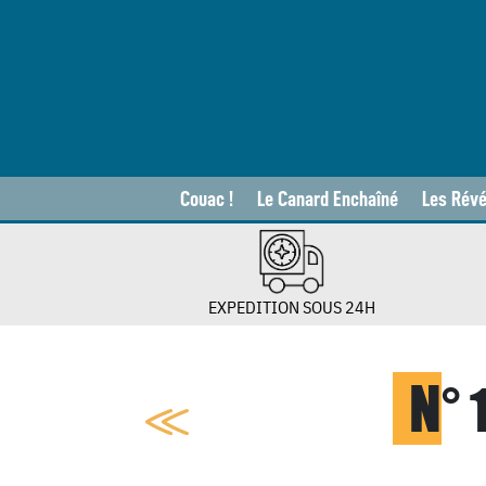
Couac !
Le Canard Enchaîné
Les Révé
EXPEDITION SOUS 24H
N
°