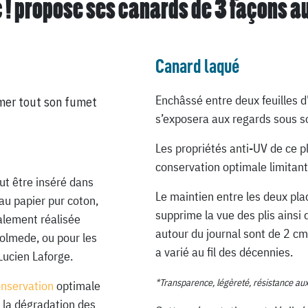
 ! propose ses canards de
3 façons a
Canard laqué
Enchâssé entre deux feuilles d
mer tout son fumet
s’exposera aux regards sous so
Les propriétés anti-UV de ce p
conservation optimale limitant
ut être inséré dans
Le maintien entre les deux pla
au papier pur coton,
supprime la vue des plis ainsi 
ialement réalisée
autour du journal sont de 2 cm
Lolmede, ou pour les
a varié au fil des décennies.
Lucien Laforge.
*Transparence, légèreté, résistance au
onservation
optimale
 la dégradation des