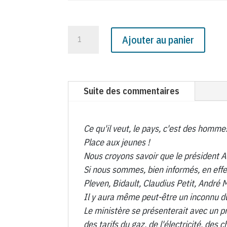
quantité
Ajouter au panier
de
N°
1629
du
Suite des commentaires
Canard
Enchaîné
-
Ce qu'il veut, le pays, c'est des homm
9
Place aux jeunes !
Janvier
Nous croyons savoir que le président A
1952
Si nous sommes, bien informés, en eff
Pleven, Bidault, Claudius Petit, André
Il y aura même peut-être un inconnu d
Le ministère se présenterait avec un 
des tarifs du gaz, de l'électricité, des