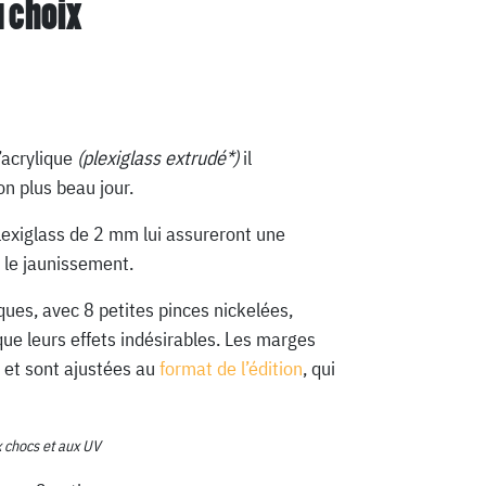
u choix
’acrylique
(plexiglass extrudé*)
il
n plus beau jour.
lexiglass de 2 mm lui assureront une
 le jaunissement.
ques, avec 8 petites pinces nickelées,
que leurs effets indésirables. Les marges
 et sont ajustées au
format de l’édition
, qui
x chocs et aux UV