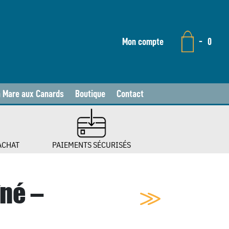
Mon compte
-
0
a Mare aux Canards
Boutique
Contact
ACHAT
PAIEMENTS SÉCURISÉS
îné –