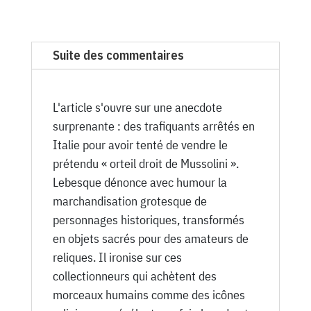
N°
1638
du
Suite des commentaires
Canard
Enchaîné
-
L'article s'ouvre sur une anecdote
12
surprenante : des trafiquants arrêtés en
Mars
Italie pour avoir tenté de vendre le
1952
prétendu « orteil droit de Mussolini ».
Lebesque dénonce avec humour la
marchandisation grotesque de
personnages historiques, transformés
en objets sacrés pour des amateurs de
reliques. Il ironise sur ces
collectionneurs qui achètent des
morceaux humains comme des icônes