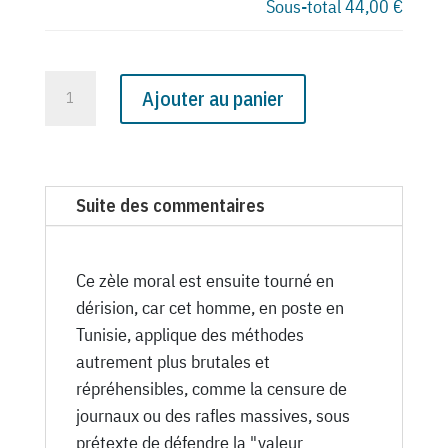
Sous-total
44,00 €
quantité
Ajouter au panier
de
N°
1647
du
Suite des commentaires
Canard
Enchaîné
-
Ce zèle moral est ensuite tourné en
14
dérision, car cet homme, en poste en
Mai
Tunisie, applique des méthodes
1952
autrement plus brutales et
répréhensibles, comme la censure de
journaux ou des rafles massives, sous
prétexte de défendre la "valeur