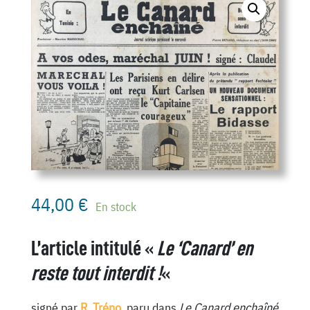
44,00
€
En stock
L’article intitulé
«
Le ‘Canard’ en
reste tout interdit !
«
signé par
R. Tréno
, paru dans
Le Canard enchaîné