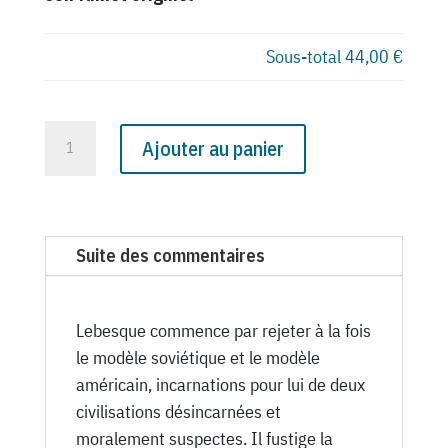
Sous-total
44,00 €
quantité
Ajouter au panier
de
N°
1666
du
Suite des commentaires
Canard
Enchaîné
-
Lebesque commence par rejeter à la fois
24
le modèle soviétique et le modèle
Septembre
américain, incarnations pour lui de deux
1952
civilisations désincarnées et
moralement suspectes. Il fustige la