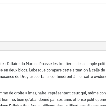
te : l’affaire du Maroc dépasse les frontières de la simple poli
ise en deux blocs. Lebesque compare cette situation à celle de
nnocence de Dreyfus, certains continuèrent à nier cette évidenc
homme de droite » imaginaire, représentant ceux qui, même conf
et homme, bien qu’abandonné par ses amis et brisé politiquemen
 dans l’affaire Ben Arafa, utilisent des justifications divines po