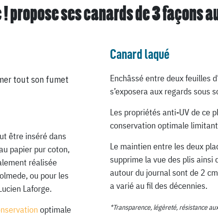
 ! propose ses canards de
3 façons a
Canard laqué
Enchâssé entre deux feuilles d
mer tout son fumet
s’exposera aux regards sous so
Les propriétés anti-UV de ce p
conservation optimale limitant
ut être inséré dans
Le maintien entre les deux pla
au papier pur coton,
supprime la vue des plis ainsi 
ialement réalisée
autour du journal sont de 2 cm
Lolmede, ou pour les
a varié au fil des décennies.
Lucien Laforge.
*Transparence, légèreté, résistance au
onservation
optimale