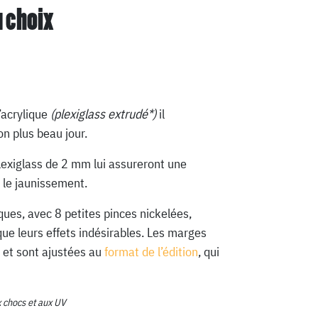
u choix
’acrylique
(plexiglass extrudé*)
il
n plus beau jour.
lexiglass de 2 mm lui assureront une
 le jaunissement.
ques, avec 8 petites pinces nickelées,
que leurs effets indésirables. Les marges
 et sont ajustées au
format de l’édition
, qui
x chocs et aux UV