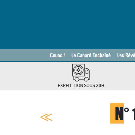
Couac !
Le Canard Enchaîné
Les Révé
EXPEDITION SOUS 24H
N
°