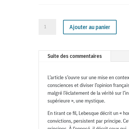
quantité
Ajouter au panier
de
N°
1821
du
Suite des commentaires
Canard
Enchaîné
-
L’article s’ouvre sur une mise en contex
14
consciences et diviser l’opinion frança
Septembre
malgré l’éclatement de la vérité sur l’i
1955
supérieure », une mystique.
En tirant ce fil, Lebesque décrit un « 
convictions, persistent par principe. C
principes. À l’opposé, il décrit ceux qui,