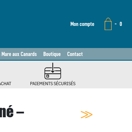
Mon compte
-
0
a Mare aux Canards
Boutique
Contact
ACHAT
PAIEMENTS SÉCURISÉS
né –