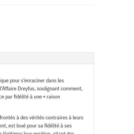
tique pour s’enraciner dans les
 l’Affaire Dreyfus, soulignant comment,
e par fidélité à une « raison
rontés à des vérités contraires à leurs
t, est loué pour sa fidélité à ses
ur légitimer leur position, citant des