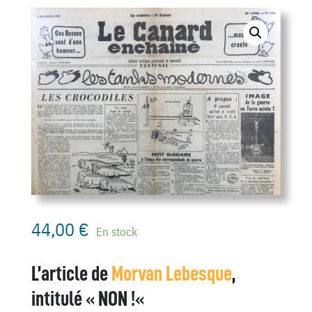
44,00
€
En stock
L’article de
Morvan Lebesque
,
intitulé «
NON !
«