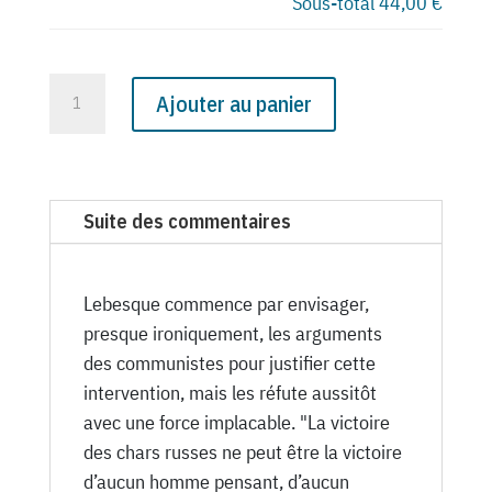
Sous-total
44,00 €
quantité
Ajouter au panier
de
N°
1881
du
Suite des commentaires
Canard
Enchaîné
-
Lebesque commence par envisager,
7
presque ironiquement, les arguments
Novembre
des communistes pour justifier cette
1956
intervention, mais les réfute aussitôt
avec une force implacable. "La victoire
des chars russes ne peut être la victoire
d’aucun homme pensant, d’aucun