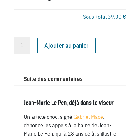
Sous-total
39,00 €
quantité
Ajouter au panier
de
N°
1914
du
Suite des commentaires
Canard
Enchaîné
-
Jean-Marie Le Pen, déjà dans le viseur
26
Juin
Un article choc, signé
Gabriel Macé
,
1957
dénonce les appels à la haine de Jean-
Marie Le Pen, qui à 28 ans déjà, s’illustre