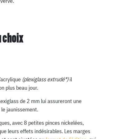
verve.
u choix
’acrylique
(plexiglass extrudé*)
il
n plus beau jour.
lexiglass de 2 mm lui assureront une
 le jaunissement.
ques, avec 8 petites pinces nickelées,
que leurs effets indésirables. Les marges