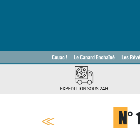
Couac !
Le Canard Enchaîné
Les Révé
EXPEDITION SOUS 24H
N
°