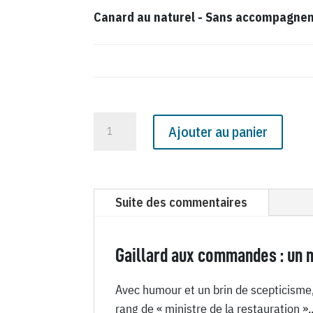
Canard au naturel
-
Sans accompagnemen
quantité
Ajouter au panier
de
N°
1922
du
Suite des commentaires
Canard
Enchaîné
-
Gaillard aux commandes : un m
21
Avec humour et un brin de scepticisme, 
Août
rang de « ministre de la restauration ».
1957