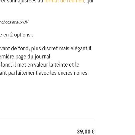
 et sont ajustées au
format de l’édition
, qui
x chocs et aux UV
e en 2 options :
vant de fond, plus discret mais élégant il
ernière page du journal.
fond, il met en valeur la teinte et le
ant parfaitement avec les encres noires
39,00 €