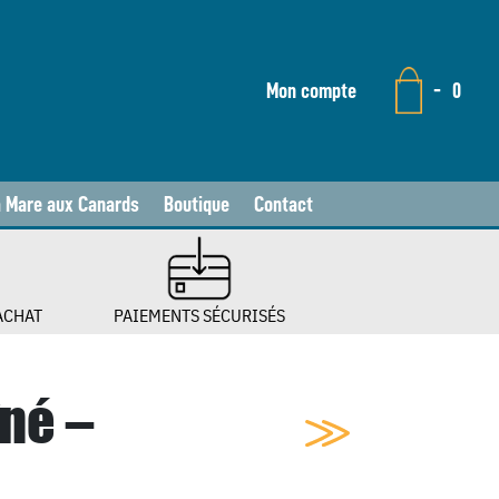
Mon compte
-
0
a Mare aux Canards
Boutique
Contact
ACHAT
PAIEMENTS SÉCURISÉS
né –