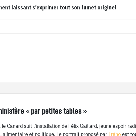
t laissant s’exprimer tout son fumet originel
inistère « par petites tables »
le Canard suit l’installation de Félix Gaillard, jeune espoir ra
.. alimentaire et politique. Le portrait proposé par
Tréno
est to