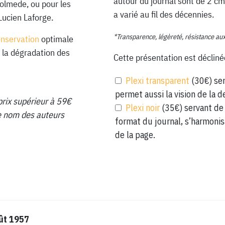
autour du journal sont de 2 cm
Lolmede, ou pour les
a varié au fil des décennies.
Lucien Laforge.
*Transparence, légèreté, résistance au
onservation
optimale
 la dégradation des
Cette présentation est décliné
Plexi transparent
(30€) ser
permet aussi la vision de la d
prix supérieur à 59€
Plexi noir
(35€) servant de 
 le nom des auteurs
format du journal, s’harmonis
de la page.
ût 1957