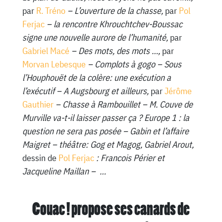
par
R. Tréno
– L’ouverture de la chasse,
par
Pol
Ferjac
– la rencontre Khrouchtchev-Boussac
signe une nouvelle aurore de l’humanité,
par
Gabriel Macé
– Des mots, des mots …,
par
Morvan Lebesque
– Complots à gogo – Sous
l’Houphouët de la colère: une exécution a
l’exécutif – A Augsbourg et ailleurs,
par
Jérôme
Gauthier
– Chasse à Rambouillet – M. Couve de
Murville va-t-il laisser passer ça ? Europe 1 : la
question ne sera pas posée – Gabin et l’affaire
Maigret – théâtre: Gog et Magog, Gabriel Arout,
dessin de
Pol Ferjac
: Francois Périer et
Jacqueline Maillan – …
Couac ! propose ses canards de