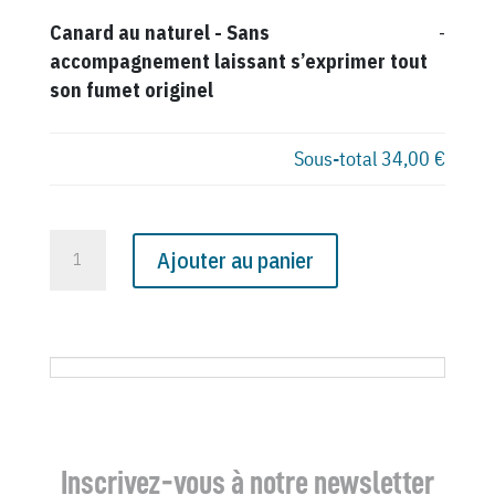
Canard au naturel
-
Sans
-
accompagnement laissant s’exprimer tout
son fumet originel
Sous-total
34,00 €
quantité
Ajouter au panier
de
N°
2046
du
Canard
Enchaîné
-
Inscrivez-vous à notre newsletter
6