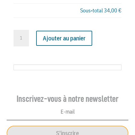
Sous-total
34,00 €
quantité
Ajouter au panier
de
N°
2095
du
Canard
Enchaîné
-
Inscrivez-vous à notre newsletter
14
Décembre
1960
S'inscrire