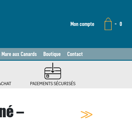
Mon compte
-
0
a Mare aux Canards
Boutique
Contact
ACHAT
PAIEMENTS SÉCURISÉS
né –