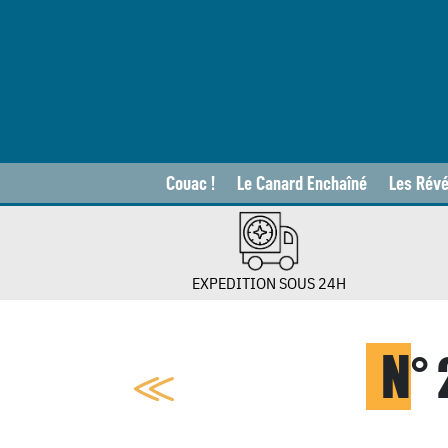
Couac !
Le Canard Enchaîné
Les Révé
EXPEDITION SOUS 24H
N
°