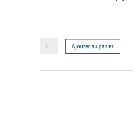
quantité
Ajouter au panier
de
N°
2113
du
Canard
Enchaîné
-
19
Avril
1961