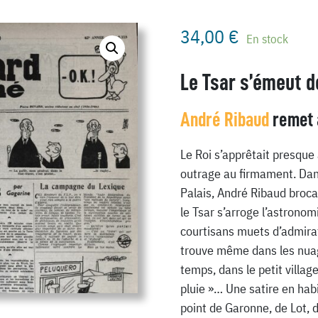
34,00
€
En stock
Le Tsar s’émeut de
André Ribaud
remet à
Le Roi s’apprêtait presque 
outrage au firmament. Dan
Palais, André Ribaud broca
le Tsar s’arroge l’astrono
courtisans muets d’admirat
trouve même dans les nuag
temps, dans le petit villa
pluie »… Une satire en habi
point de Garonne, de Lot, 