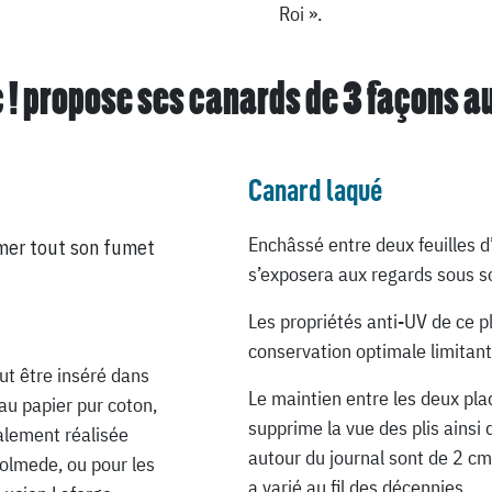
Roi ».
 ! propose ses canards de
3 façons a
Canard laqué
Enchâssé entre deux feuilles d
mer tout son fumet
s’exposera aux regards sous so
Les propriétés anti-UV de ce p
conservation optimale limitant
ut être inséré dans
Le maintien entre les deux pla
au papier pur coton,
supprime la vue des plis ainsi 
ialement réalisée
autour du journal sont de 2 cm
Lolmede, ou pour les
a varié au fil des décennies.