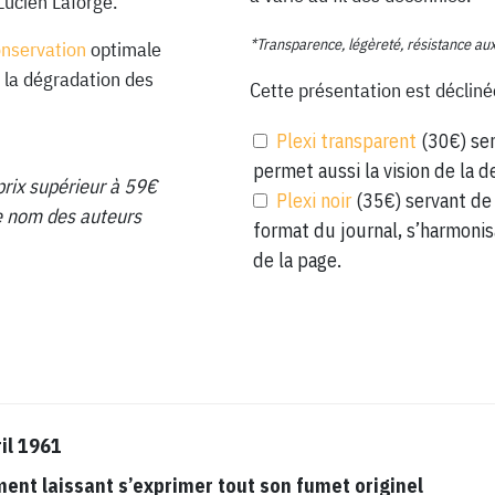
Lucien Laforge.
*Transparence, légèreté, résistance au
onservation
optimale
 la dégradation des
Cette présentation est décliné
Plexi transparent
(30€) ser
permet aussi la vision de la d
prix supérieur à 59€
Plexi noir
(35€) servant de 
 le nom des auteurs
format du journal, s’harmonis
de la page.
il 1961
t laissant s’exprimer tout son fumet originel