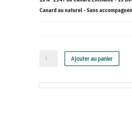
Canard au naturel
-
Sans accompagnemen
quantité
Ajouter au panier
de
N°
2147
du
Canard
Enchaîné
-
13
Décembre