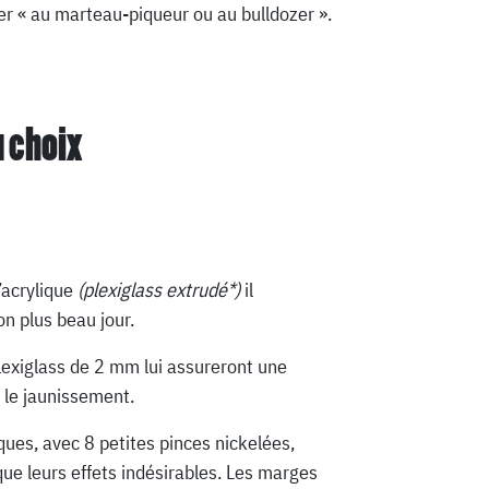
quer « au marteau-piqueur ou au bulldozer ».
u choix
’acrylique
(plexiglass extrudé*)
il
n plus beau jour.
lexiglass de 2 mm lui assureront une
 le jaunissement.
ques, avec 8 petites pinces nickelées,
que leurs effets indésirables. Les marges