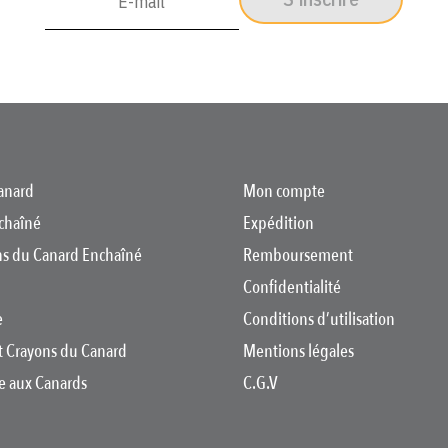
anard
Mon compte
chaîné
Expédition
ons du Canard Enchaîné
Remboursement
Confidentialité
e
Conditions d’utilisation
t Crayons du Canard
Mentions légales
re aux Canards
C.G.V