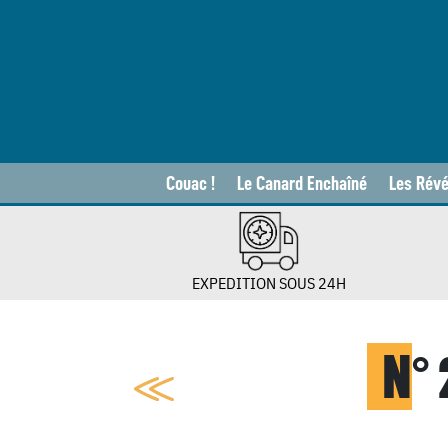
Couac !
Le Canard Enchaîné
Les Révé
EXPEDITION SOUS 24H
N
°