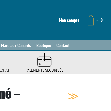
Mon compte
-
0
a Mare aux Canards
Boutique
Contact
ACHAT
PAIEMENTS SÉCURISÉS
né –