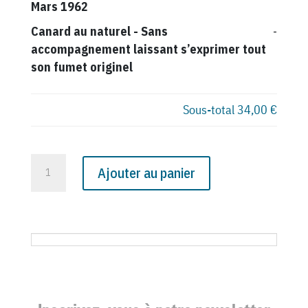
Mars 1962
Canard au naturel
-
Sans
-
accompagnement laissant s’exprimer tout
son fumet originel
Sous-total
34,00 €
quantité
Ajouter au panier
de
N°
2162
du
Canard
Enchaîné
-