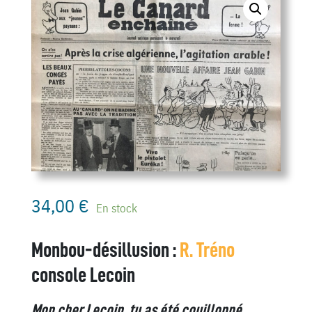
34,00
€
En stock
Monbou-désillusion :
R. Tréno
console Lecoin
Mon cher Lecoin, tu as été couillonné…