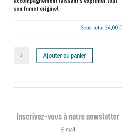
accompagnement laissant s’exprimer tout
son fumet originel
Sous-total
34,00 €
quantité
Ajouter au panier
de
N°
2180
du
Canard
Enchaîné
-
Inscrivez-vous à notre newsletter
1
Août
1962