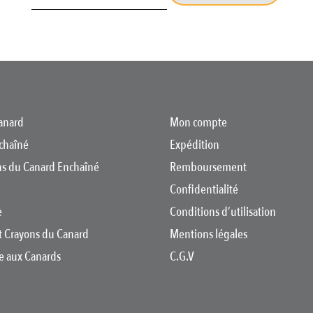
anard
Mon compte
chaîné
Expédition
ons du Canard Enchaîné
Remboursement
Confidentialité
e
Conditions d’utilisation
t Crayons du Canard
Mentions légales
re aux Canards
C.G.V