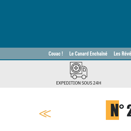
Couac !
Le Canard Enchaîné
Les Révé
EXPEDITION SOUS 24H
N
°