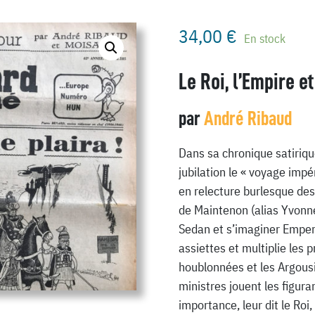
34,00
€
En stock
Le Roi, l’Empire e
par
André Ribaud
Dans sa chronique satiriq
jubilation le « voyage impé
en relecture burlesque de
de Maintenon (alias Yvonne)
Sedan et s’imaginer Empere
assiettes et multiplie les 
houblonnées et les Argous
ministres jouent les figur
importance, leur dit le Roi