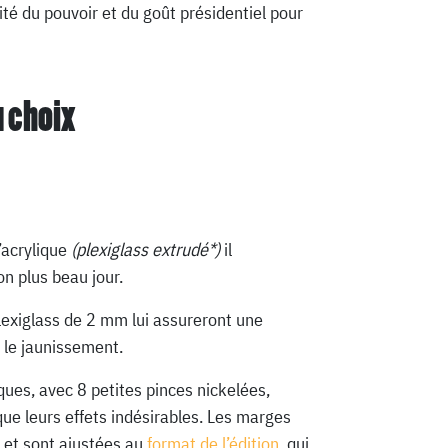
lité du pouvoir et du goût présidentiel pour
u choix
’acrylique
(plexiglass extrudé*)
il
n plus beau jour.
lexiglass de 2 mm lui assureront une
 le jaunissement.
ques, avec 8 petites pinces nickelées,
que leurs effets indésirables. Les marges
 et sont ajustées au
format de l’édition
, qui