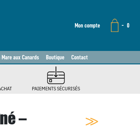
Mon compte
-
0
a Mare aux Canards
Boutique
Contact
ACHAT
PAIEMENTS SÉCURISÉS
îné –