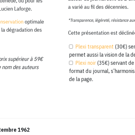
Lolmede, ou pour les
a varié au fil des décennies.
Lucien Laforge.
*Transparence, légèreté, résistance au
onservation
optimale
 la dégradation des
Cette présentation est décliné
Plexi transparent
(30€) ser
permet aussi la vision de la d
prix supérieur à 59€
Plexi noir
(35€) servant de 
 le nom des auteurs
format du journal, s’harmonis
de la page.
ptembre 1962