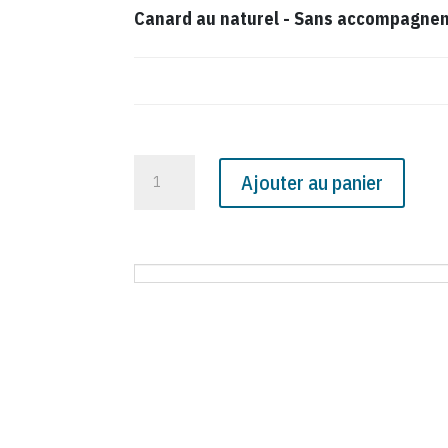
Canard au naturel
-
Sans accompagnemen
quantité
Ajouter au panier
de
N°
2185
du
Canard
Enchaîné
-
5
Septembre
1962