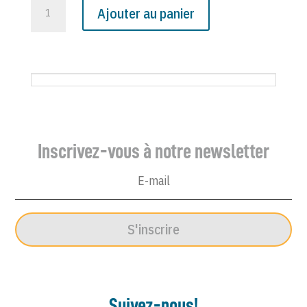
quantité
Ajouter au panier
de
N°
2271
du
Canard
Enchaîné
-
Inscrivez-vous à notre newsletter
29
Avril
1964
S'inscrire
Suivez-nous!