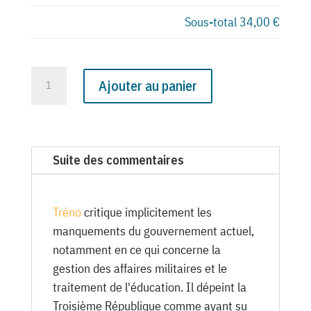
Sous-total
34,00 €
quantité
Ajouter au panier
de
N°
2289
du
Suite des commentaires
Canard
Enchaîné
-
Tréno
critique implicitement les
2
manquements du gouvernement actuel,
Septembre
notamment en ce qui concerne la
1964
gestion des affaires militaires et le
traitement de l'éducation. Il dépeint la
Troisième République comme ayant su