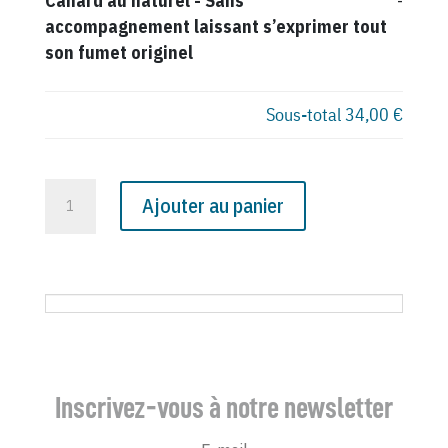
Canard au naturel
-
Sans
-
accompagnement laissant s’exprimer tout
son fumet originel
Sous-total
34,00 €
quantité
Ajouter au panier
de
N°
2344
du
Canard
Enchaîné
-
Inscrivez-vous à notre newsletter
22
Septembre