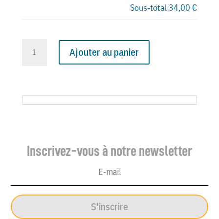
Sous-total
34,00 €
quantité
Ajouter au panier
de
N°
2366
du
Canard
Enchaîné
-
Inscrivez-vous à notre newsletter
23
Février
1966
S'inscrire