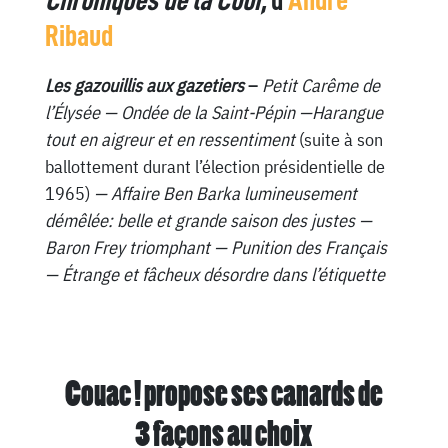
Chroniques de la Cour,
d’
André
Ribaud
Les gazouillis aux gazetiers
–
Petit Carême de
l’Élysée — Ondée de la Saint-Pépin —Harangue
tout en aigreur et en ressentiment
(suite à son
ballottement durant l’élection présidentielle de
1965)
— Affaire Ben Barka lumineusement
démêlée: belle et grande saison des justes —
Baron Frey triomphant — Punition des Français
— Étrange et fâcheux désordre dans l’étiquette
Couac ! propose ses canards de
3 façons au choix