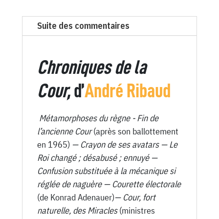
2368
du
Suite des commentaires
Canard
Enchaîné
-
Chroniques de la
9
Mars
Cour,
d’
André Ribaud
1966
Métamorphoses du règne - Fin de
l’ancienne Cour
(après son ballottement
en 1965)
— Crayon de ses avatars — Le
Roi changé ; désabusé ; ennuyé —
Confusion substituée à la mécanique si
réglée de naguère — Courette électorale
(de Konrad Adenauer)
— Cour, fort
naturelle, des Miracles
(ministres