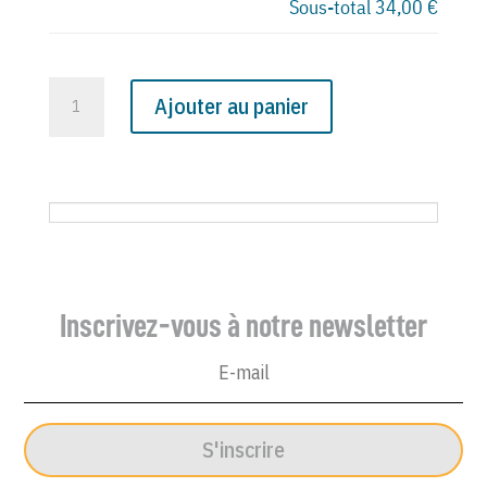
Sous-total
34,00 €
quantité
Ajouter au panier
de
N°
2395
du
Canard
Enchaîné
-
Inscrivez-vous à notre newsletter
14
Septembre
1966
S'inscrire