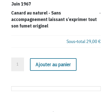
Juin 1967
Canard au naturel
-
Sans
-
accompagnement laissant s’exprimer tout
son fumet originel
Sous-total
29,00 €
quantité
Ajouter au panier
de
N°
2434
du
Canard
Enchaîné
-