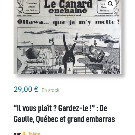
29,00
€
En stock
“Il vous plaît ? Gardez-le !” : De
Gaulle, Québec et grand embarras
par
R. Tréno