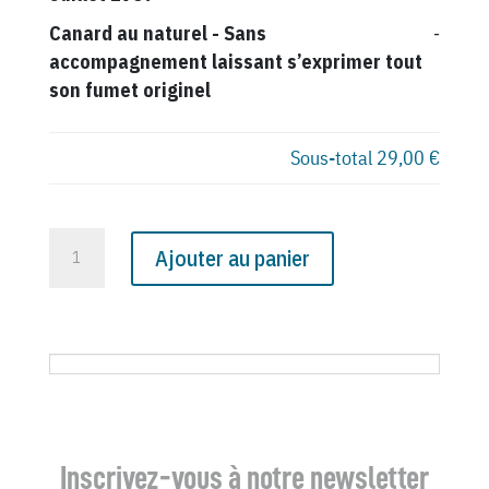
Canard au naturel
-
Sans
-
accompagnement laissant s’exprimer tout
son fumet originel
Sous-total
29,00 €
quantité
Ajouter au panier
de
N°
2440
du
Canard
Enchaîné
-
Inscrivez-vous à notre newsletter
26