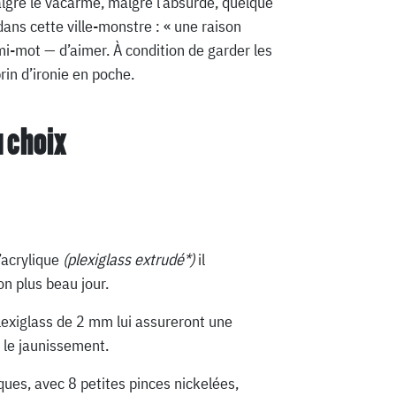
algré le vacarme, malgré l’absurde, quelque
ans cette ville-monstre : « une raison
i-mot — d’aimer. À condition de garder les
rin d’ironie en poche.
u choix
’acrylique
(plexiglass extrudé*)
il
n plus beau jour.
lexiglass de 2 mm lui assureront une
 le jaunissement.
ques, avec 8 petites pinces nickelées,