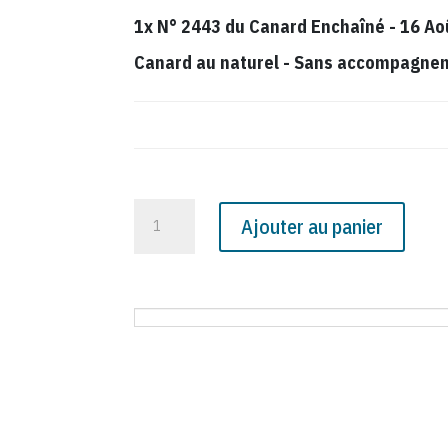
1x
N° 2443 du Canard Enchaîné - 16 Ao
Canard au naturel
-
Sans accompagnemen
quantité
Ajouter au panier
de
N°
2443
du
Canard
Enchaîné
-
16