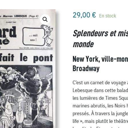
29,00
€
En stock
Splendeurs et mis
monde
New York, ville-mond
Broadway
C’est un carnet de voyage 
Lebesque dans cette balad
les lumières de Times Squar
marines abrutis, les Noirs h
pressés. À travers la jungl
life », mais plutôt le théât