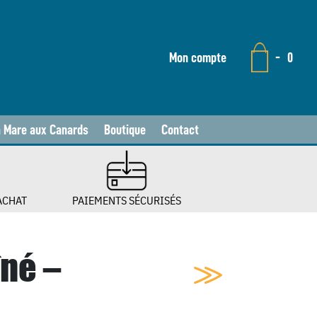
Mon compte
-
0
a Mare aux Canards
Boutique
Contact
ACHAT
PAIEMENTS SÉCURISÉS
îné –