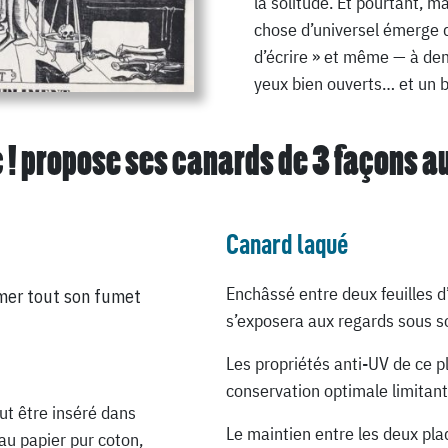
la solitude. Et pourtant, m
chose d’universel émerge d
d’écrire » et même — à dem
yeux bien ouverts… et un b
 ! propose ses canards de
3 façons a
Canard laqué
Enchâssé entre deux feuilles d
mer tout son fumet
s’exposera aux regards sous so
Les propriétés anti-UV de ce p
conservation optimale limitant
ut être inséré dans
Le maintien entre les deux pla
au papier pur coton,