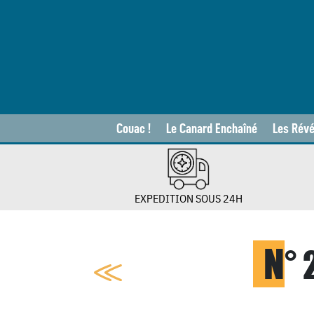
Couac !
Le Canard Enchaîné
Les Révé
EXPEDITION SOUS 24H
N
°