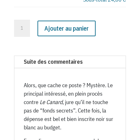
quantité
Ajouter au panier
de
N°
2555
du
Suite des commentaires
Canard
Enchaîné
-
Alors, que cache ce poste ? Mystère. Le
15
principal intéressé, en plein procès
Octobre
contre
Le Canard
, jure qu’il ne touche
1969
pas de “fonds secrets”. Cette fois, la
dépense est bel et bien inscrite noir sur
blanc au budget.