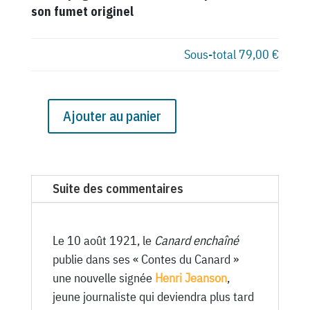
son fumet originel
Sous-total
79,00 €
Ajouter au panier
quantité
de
N°
267
Suite des commentaires
du
Canard
Enchaîné
Le 10 août 1921, le
Canard enchaîné
-
publie dans ses « Contes du Canard »
10
une nouvelle signée
Henri Jeanson
,
Août
jeune journaliste qui deviendra plus tard