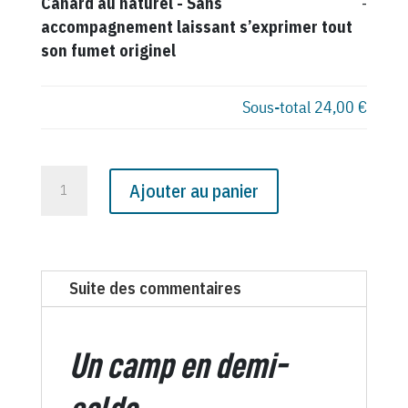
Canard au naturel
-
Sans
-
accompagnement laissant s’exprimer tout
son fumet originel
Sous-total
24,00 €
quantité
Ajouter au panier
de
N°
2846
du
Suite des commentaires
Canard
Enchaîné
-
Un camp en demi-
14
Mai