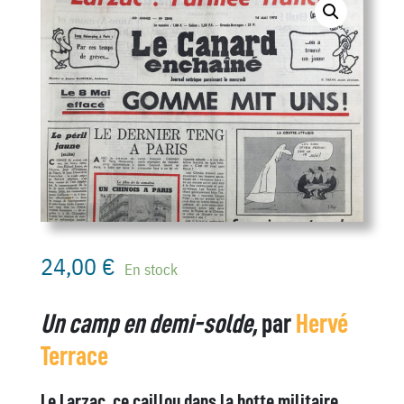
24,00
€
En stock
Un camp en demi-solde,
par
Hervé
Terrace
Le Larzac, ce caillou dans la botte militaire