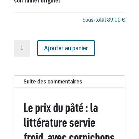
son fumet originel
Sous-total
89,00 €
quantité
Ajouter au panier
de
N°
29
du
Suite des commentaires
Canard
Enchaîné
-
Le prix du pâté : la
17
Janvier
littérature servie
1917
froid, avec cornichons