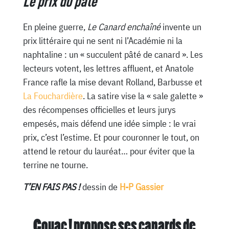
Le prix du pâté
En pleine guerre,
Le Canard enchaîné
invente un
prix littéraire qui ne sent ni l’Académie ni la
naphtaline : un « succulent pâté de canard ». Les
lecteurs votent, les lettres affluent, et Anatole
France rafle la mise devant Rolland, Barbusse et
La Fouchardière
. La satire vise la « sale galette »
des récompenses officielles et leurs jurys
empesés, mais défend une idée simple : le vrai
prix, c’est l’estime. Et pour couronner le tout, on
attend le retour du lauréat… pour éviter que la
terrine ne tourne.
T’EN FAIS PAS !
dessin de
H-P Gassier
Couac ! propose ses canards de