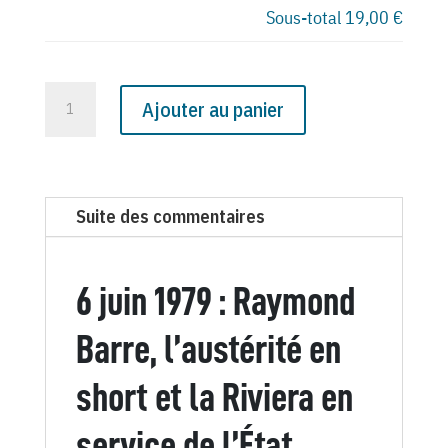
Sous-total
19,00 €
quantité
Ajouter au panier
de
N°
3058
du
Suite des commentaires
Canard
Enchaîné
-
6 juin 1979 : Raymond
6
Juin
Barre, l’austérité en
1979
short et la Riviera en
service de l’État