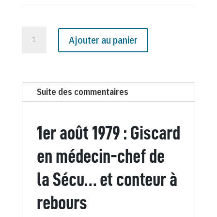
quantité
Ajouter au panier
de
N°
3066
du
Suite des commentaires
Canard
Enchaîné
-
1er août 1979 : Giscard
1
Août
en médecin-chef de
1979
la Sécu… et conteur à
rebours