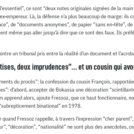
l’essentiel”, ce sont “deux notes originales signées de la main
ex-empereur. Là, la défense n’a plus beaucoup de marge: ils co
nce”, de “documents anonymes”, de papier “sans en-tête”, de 
ent même pas aller jusqu’à dire que ce sont des faux. Ils préf
ntre un tribunal pris entre la réalité d’un document et l’acroba
tises, deux imprudences”… et un cousin qui av
ents du procès”: la confession du cousin François, rapportée 
”: d’abord, accepter de Bokassa une décoration “scintillante e
 On apprend alors, ajoute Fressoz, que ce haut fonctionnaire, 
“subrepticement binational” en 1978.
ue quand Fressoz rappelle, à travers l’expression “cher parent”
r”, “décoration”, “nationalité” ne sont plus des anecdotes, ce