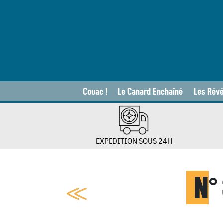
Couac !
Le Canard Enchaîné
Les Révé
EXPEDITION SOUS 24H
N
°