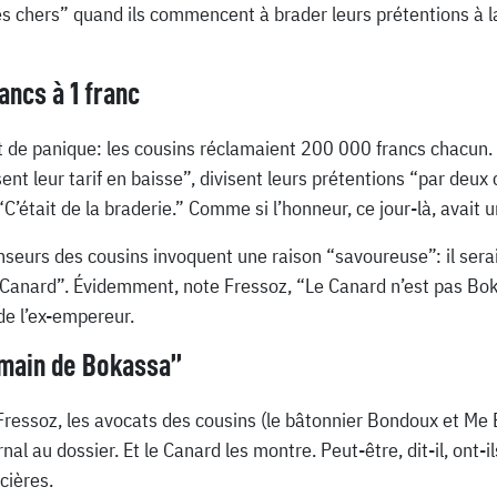
ès chers” quand ils commencent à brader leurs prétentions à la
ancs à 1 franc
 de panique: les cousins réclamaient 200 000 francs chacun.
isent leur tarif en baisse”, divisent leurs prétentions “par de
’était de la braderie.” Comme si l’honneur, ce jour-là, avait 
seurs des cousins invoquent une raison “savoureuse”: il serai
u Canard”. Évidemment, note Fressoz, “Le Canard n’est pas Bokas
 de l’ex-empereur.
 main de Bokassa”
 Fressoz, les avocats des cousins (le bâtonnier Bondoux et Me
nal au dossier. Et le Canard les montre. Peut-être, dit-il, ont-i
cières.