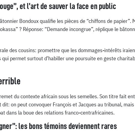
ouge”, et l’art de sauver la face en public
bâtonnier Bondoux qualifie les pièces de “chiffons de papier”.
Bokassa” ? Réponse: “Demande incongrue”, réplique le bâtonni
morale des cousins: promettre que les dommages-intérêts iraie
qui permet surtout d’habiller une poursuite en geste charitabl
errible
 lui remet du contexte africain sous les semelles. Son titre fait e
t dit: on peut convoquer François et Jacques au tribunal, mais 
débat dans la boue des relations franco-centrafricaines.
gner”: les bons témoins deviennent rares