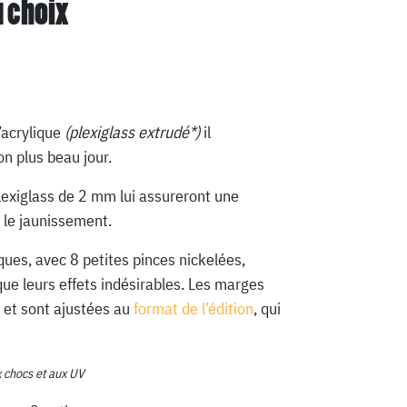
u choix
’acrylique
(plexiglass extrudé*)
il
n plus beau jour.
lexiglass de 2 mm lui assureront une
 le jaunissement.
ques, avec 8 petites pinces nickelées,
que leurs effets indésirables. Les marges
 et sont ajustées au
format de l’édition
, qui
x chocs et aux UV