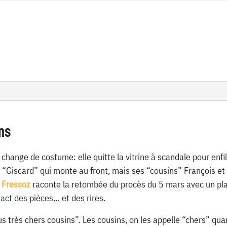
ns
change de costume: elle quitte la vitrine à scandale pour enfile
 “Giscard” qui monte au front, mais ses “cousins” François et
 Fressoz
raconte la retombée du procès du 5 mars avec un plaisi
tact des pièces… et des rires.
lus très chers cousins”. Les cousins, on les appelle “chers” qu