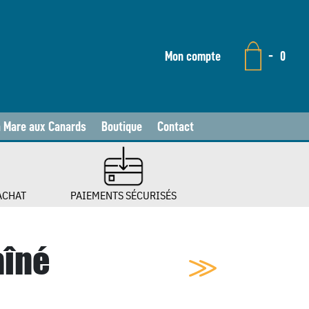
Mon compte
-
0
a Mare aux Canards
Boutique
Contact
ACHAT
PAIEMENTS SÉCURISÉS
aîné