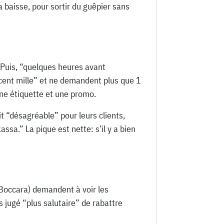
 baisse, pour sortir du guêpier sans
 Puis, “quelques heures avant
ux cent mille” et ne demandent plus que 1
une étiquette et une promo.
t “désagréable” pour leurs clients,
sa.” La pique est nette: s’il y a bien
 Boccara) demandent à voir les
ls jugé “plus salutaire” de rabattre