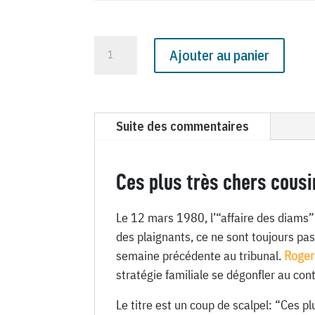
quantité
Ajouter au panier
de
N°
3098
du
Suite des commentaires
Canard
Enchaîné
-
Ces plus très chers cousi
12
Mars
Le 12 mars 1980, l’“affaire des diams” 
1980
des plaignants, ce ne sont toujours pas
semaine précédente au tribunal.
Roger
stratégie familiale se dégonfler au con
Le titre est un coup de scalpel: “Ces p