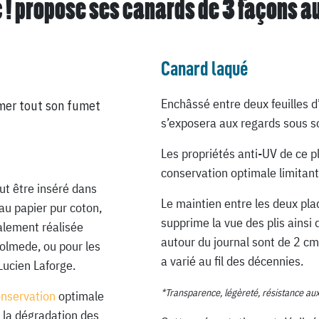
 ! propose ses canards de
3 façons a
Canard laqué
Enchâssé entre deux feuilles d
mer tout son fumet
s’exposera aux regards sous so
Les propriétés anti-UV de ce p
conservation optimale limitant
ut être inséré dans
Le maintien entre les deux pla
au papier pur coton,
supprime la vue des plis ainsi 
ialement réalisée
autour du journal sont de 2 cm
Lolmede, ou pour les
a varié au fil des décennies.
Lucien Laforge.
*Transparence, légèreté, résistance au
onservation
optimale
 la dégradation des