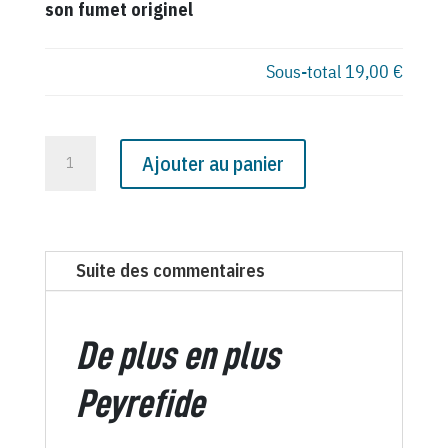
son fumet originel
Sous-total
19,00 €
quantité
Ajouter au panier
de
N°
3106
du
Suite des commentaires
Canard
Enchaîné
-
De plus en plus
7
Mai
Peyrefide
1980