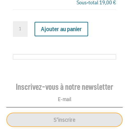
Sous-total
19,00 €
quantité
Ajouter au panier
de
N°
3278
du
Canard
Enchaîné
-
Inscrivez-vous à notre newsletter
24
Août
1983
S'inscrire