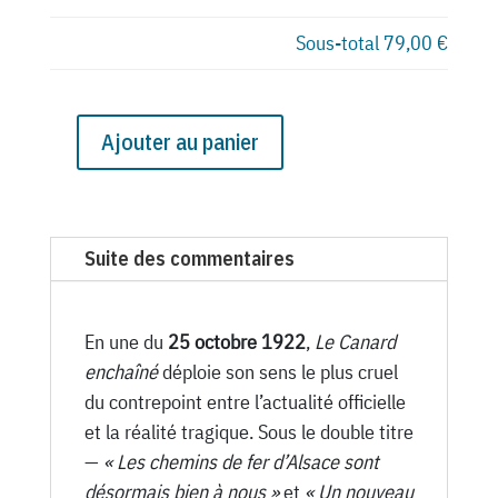
Sous-total
79,00 €
Ajouter au panier
quantité
de
N°
330
Suite des commentaires
du
Canard
Enchaîné
En une du
25 octobre 1922
,
Le Canard
-
enchaîné
déploie son sens le plus cruel
25
du contrepoint entre l’actualité officielle
Octobre
et la réalité tragique. Sous le double titre
1922
—
« Les chemins de fer d’Alsace sont
désormais bien à nous »
et
« Un nouveau