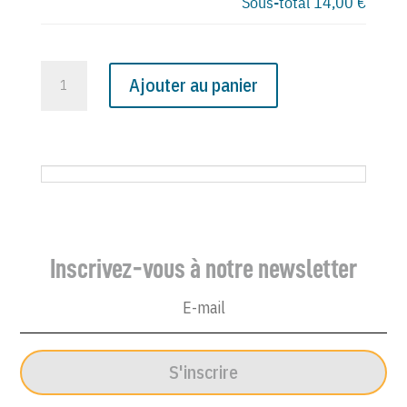
Sous-total
14,00 €
quantité
Ajouter au panier
de
N°
3509
du
Canard
Enchaîné
-
Inscrivez-vous à notre newsletter
27
Janvier
1988
S'inscrire