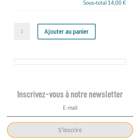
Sous-total
14,00 €
quantité
Ajouter au panier
de
N°
3587
du
Canard
Enchaîné
-
Inscrivez-vous à notre newsletter
26
Juillet
1989
S'inscrire