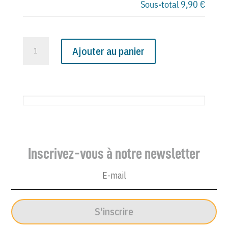
Sous-total
9,90 €
quantité
Ajouter au panier
de
N°
3980
du
Canard
Enchaîné
-
Inscrivez-vous à notre newsletter
5
Février
1997
S'inscrire